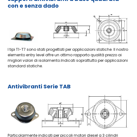
Ruote
FREUDENBERG
con e senza dado
per
libere
l'industria
Raschiatori
HF- HFL
cartaria
per
INA
cilindri
Lubrificanti
oleodinamici
per
Freudenberg-
l'industria
Movimentazione
Merkel
alimentare
e
e
Guarnizioni
guide
farmaceutica
per
I tipi T1-T7 sono stati progettati per applicazioni statiche. Il nostro
lineari
steli in
elemento entry level offre un ottimo rapporto qualità prezzo ai
Accessori
INA
cilindri
migliori valori di isolamento.Indicati soprattutto per applicazioni
per la
Manicotti
oleodinamici
lubrificazione
standard statiche.
a
Freudenberg-
Collanti
ricircolo
Merkel
e
di sfere
Guarnizioni
sigillanti
INA
Antivibranti Serie TAB
per
Dosatori
Guide
pistoni
per
lineari
in
collanti
a rulli
cilindri
ed
INA
oleodinamici
adesivi
Freudenberg-
Guide
Merkel
Grasso
lineari
per
Rollon
Elementi
montaggio
di
Alberi
guarnizioni,
Particolarmente indicati per piccoli motori diesel a 3 cilindri
guida