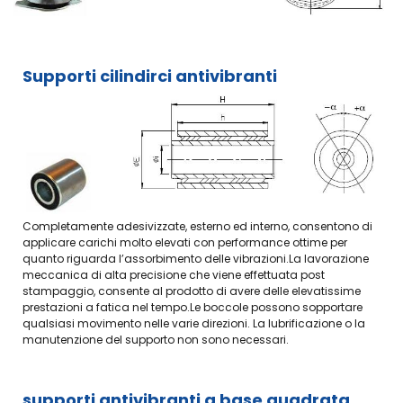
per la
velocità
FREUDENBERG
Giunti
lubrificazione
Riduttori
di
GUARNIZIONI
di
Vite
trasmissione
FREUDENBERG
cuscinetti
senza
Hansen
PER
volventi
Fine
Supporti cilindirci antivibranti
STELI IN
Sfere e
Supporti
Motive
CILINDRI
rullini
economici
Moto-
PNEUMATICI
Silenziatori
in
Inverter
GUARNIZIONI
atomuffler
ghisa,
Integrato
FREUDENBERG
Alwitco
inox,
PER
plastica
Teste
PISTONI
di
Snodi
Lubrificanti
IN
biella-
INA/ELGES
Kluber
CILINDRI
snodi
Padova
Estrattori
PNEUMATICI
sferici
Completamente adesivizzate, esterno ed interno, consentono di
Vicenza
idraulici
GUARNIZIONE
applicare carichi molto elevati con performance ottime per
per
Lubrificanti
PER
quanto riguarda l’assorbimento delle vibrazioni.La lavorazione
cuscinetti
Biodegradabili
PISTONE
meccanica di alta precisione che viene effettuata post
Antivibran
Bussole
Kluber,
PNEUMATICO
stampaggio, consente al prodotto di avere delle elevatissime
gomma/me
e
KLUBERBIO
TDUOP
prestazioni a fatica nel tempo.Le boccole possono sopportare
ghiere
CA2-
FREUDENBERG
qualsiasi movimento nelle varie direzioni. La lubrificazione o la
di
100
manutenzione del supporto non sono necessari.
bloccaggio
Ingrassatori
KM-
Guarnizioni
automatici
LAVORAZIO
KMTA-
per
MECCANIC
Lubrificanti
H
supporti antivibranti a base quadrata
idraulica
speciali