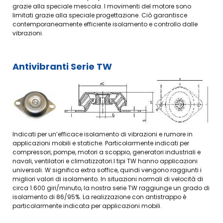
temprati
PETAMO
per
grazie alla speciale mescola. I movimenti del motore sono
cromati
GHY
cilindri
limitati grazie alla speciale progettazione. Ciò garantisce
rettificati
133N
oleodinamici
contemporaneamente efficiente isolamento e controllo dalle
INA
Freudenberg-
vibrazioni.
Viti di
Merkel
manovra
Guarnizioni
Manicotti
per
Antivibranti Serie TW
a
movimenti
striciamento
rotanti
Simrit
Merkel
Freudenberg
Indicati per un’efficace isolamento di vibrazioni e rumore in
applicazioni mobili e statiche. Particolarmente indicati per
compressori, pompe, motori a scoppio, generatori industriali e
navali, ventilatori e climatizzatori.I tipi TW hanno applicazioni
universali. W significa extra soffice, quindi vengono raggiunti i
migliori valori di isolamento. In situazioni normali di velocità di
circa 1.600 giri/minuto, la nostra serie TW raggiunge un grado di
isolamento di 86/95%. La realizzazione con antistrappo è
particolarmente indicata per applicazioni mobili.