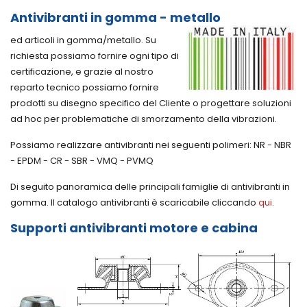
Sollevatori
a rullini
sincrone
Serie
Antivibranti in gomma - metallo
oleopneumati
INA
dentate
NA -
ed
Texrope
NAPN
Cuscinetti
ed articoli in gomma/metallo. Su
attrezzi
FREUDENBERG
in
Pulegge
per
richiesta possiamo fornire ogni tipo di
acciaio
a
O-
officina
certificazione, e grazie al nostro
inox
mozzo
rings
Presse
conico
reparto tecnico possiamo fornire
Cuscinetti
Altre
idrauliche
Magic
per
guarnizioni
prodotti su disegno specifico del Cliente o progettare soluzioni
Grip T
Mandrini
FREUDENBERG
ad hoc per problematiche di smorzamento della vibrazioni.
Strumenti
Supporti
Guarnizioni
Variazione
per
INA
a
Listini
Possiamo realizzare antivibranti nei seguenti polimeri: NR - NBR
cinghie
completi
labirinto
Industria
di
- EPDM - CR - SBR - VMQ - PVMQ
di
Leidenfrost
trasmissione
Catene
cuscinetto
Antivibranti
di
Di seguito panoramica delle principali famiglie di antivibranti in
Riscaldatore
Simrit
trasmissione
ad
gomma. Il catalogo antivibranti è scaricabile cliccando
qui
.
Guarnizioni
Motori
Anelli
induzione
a
e
seeger
per
Supporti antivibranti motore e cabina
disegno
riduttori
cuscinetti
Calettatori
FREUDENBERG
HEATER
Motori
autocentranti
FAG
elettrici
e non
Lubrificatori
Variatori
Soffietti
Guarnizioni
automatici
meccanici
di
per
FAG
di
protezione
pneumatica