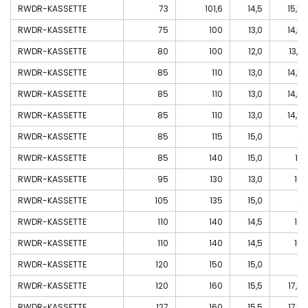
temprati
guida
PETAMO
RWDR-KASSETTE
73
101,6
14,5
15,5
cromati
per
GHY
rettificati
cilindri
133N
RWDR-KASSETTE
75
100
13,0
14,5
INA
oleodinamici
Freudenberg-
RWDR-KASSETTE
Viti di
80
100
12,0
13,7
Merkel
manovra
RWDR-KASSETTE
85
110
13,0
14,5
Guarnizioni
Manicotti
per
a
RWDR-KASSETTE
85
110
13,0
14,5
movimenti
striciamento
rotanti
RWDR-KASSETTE
85
110
13,0
14,5
Simrit
Merkel
RWDR-KASSETTE
85
115
15,0
0
Freudenberg
RWDR-KASSETTE
85
140
15,0
17
RWDR-KASSETTE
95
130
13,0
16
RWDR-KASSETTE
105
135
15,0
0
RWDR-KASSETTE
110
140
14,5
16
RWDR-KASSETTE
110
140
14,5
16
RWDR-KASSETTE
120
150
15,0
RWDR-KASSETTE
120
160
15,5
17,5
RWDR-KASSETTE
127
160
15,5
17,5