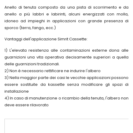
Sollevatori
a rullini
sincrone
Serie
Anello di tenuta composto da una pista di scorrimento e da
oleopneumati
INA
dentate
NA -
ed
anello a più labbri e labirinti, alcuni energizzati con molla,
Texrope
Cuscinetti
NAPN
attrezzi
idoneo ad impieghi in applicazioni con grande presenza di
in
Pulegge
FREUDENBERG
per
acciaio
a
sporco (terra, fango, ecc.)
officina
O-
inox
mozzo
rings
Presse
conico
Cuscinetti
Vantaggi dell'applicazione Simrit Cassette:
idrauliche
Altre
Magic
per
guarnizioni
Grip T
Mandrini
1) L'elevata resistenza alle contaminazioni esterne dona alle
FREUDENBERG
Strumenti
Supporti
Variazione
guarnizioni una vita operativa decisamente superiori a quella
Guarnizioni
per
INA
Listini
a
cinghie
delle guarnizioni tradizionali.
completi
Industria
labirinto
di
di
2) Non è necessario rettificare ne indurire l'albero
Leidenfrost
trasmissione
Catene
cuscinetto
3) Nella maggior parte dei casi le vecchie applicazioni possono
di
Antivibranti
Riscaldatore
trasmissione
Simrit
essere sostituite da kassette senza modificare gli spazi di
ad
Motori
Anelli
Guarnizioni
installazione
induzione
e
seeger
a
per
4) In caso di manutenzione o ricambio della tenuta, l'albero non
riduttori
disegno
cuscinetti
Calettatori
deve essere rilavorato
FREUDENBERG
HEATER
Motori
autocentranti
FAG
elettrici
e non
Lubrificatori
Variatori
Soffietti
Guarnizioni
automatici
meccanici
di
per
FAG
di
protezione
pneumatica