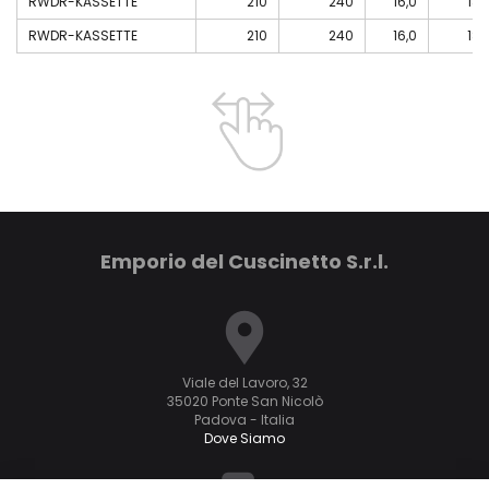
RWDR-KASSETTE
210
240
16,0
18
RWDR-KASSETTE
210
240
16,0
18
Emporio del Cuscinetto S.r.l.
Viale del Lavoro, 32
35020 Ponte San Nicolò
Padova - Italia
Dove Siamo