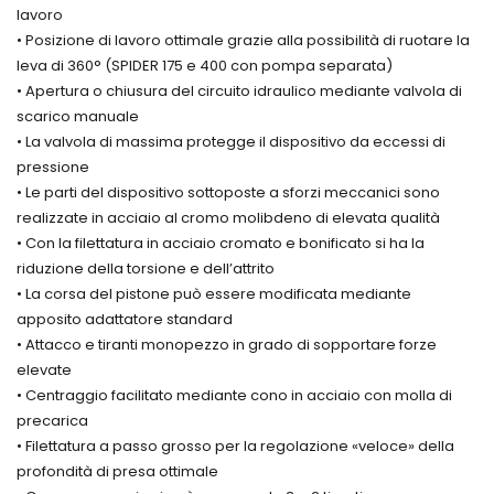
per la
velocità
FREUDENBERG
Giunti
lavoro
lubrificazione
Riduttori
di
GUARNIZIONI
• Posizione di lavoro ottimale grazie alla possibilità di ruotare la
di
Vite
trasmissione
FREUDENBERG
cuscinetti
leva di 360° (SPIDER 175 e 400 con pompa separata)
senza
Hansen
PER
volventi
Fine
• Apertura o chiusura del circuito idraulico mediante valvola di
STELI IN
Sfere e
Supporti
Motive
CILINDRI
rullini
scarico manuale
economici
Moto-
PNEUMATICI
Silenziatori
• La valvola di massima protegge il dispositivo da eccessi di
in
Inverter
GUARNIZIONI
atomuffler
ghisa,
pressione
Integrato
FREUDENBERG
Alwitco
inox,
• Le parti del dispositivo sottoposte a sforzi meccanici sono
PER
plastica
Teste
PISTONI
realizzate in acciaio al cromo molibdeno di elevata qualità
di
Snodi
Lubrificanti
IN
biella-
• Con la filettatura in acciaio cromato e bonificato si ha la
INA/ELGES
Kluber
CILINDRI
snodi
Padova
riduzione della torsione e dell’attrito
PNEUMATICI
Estrattori
sferici
Vicenza
idraulici
• La corsa del pistone può essere modificata mediante
GUARNIZIONE
per
Lubrificanti
PER
apposito adattatore standard
cuscinetti
Biodegradabili
PISTONE
Antivibrant
• Attacco e tiranti monopezzo in grado di sopportare forze
Kluber,
PNEUMATICO
Bussole
gomma/met
KLUBERBIO
elevate
TDUOP
e
CA2-
FREUDENBERG
ghiere
• Centraggio facilitato mediante cono in acciaio con molla di
100
di
precarica
bloccaggio
Ingrassatori
LAVORAZIO
• Filettatura a passo grosso per la regolazione «veloce» della
KM-
Guarnizioni
automatici
MECCANIC
KMTA-
per
profondità di presa ottimale
Lubrificanti
H
idraulica
speciali