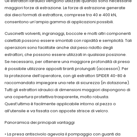
Gli estrattori idraulici vengono utilizzati quando sono necessarie
Sollevatori
a rullini
sincrone
Serie
maggiori forze di estrazione. Le forze di estrazione generate
oleopneumati
INA
dentate
NA -
ed
dai dieci formati di estrattore, comprese tra 40 e 400 kN,
Texrope
NAPN
Cuscinetti
attrezzi
FREUDENBERG
consentono un’ampia gamma di applicazioni possibili.
in
Pulegge
per
acciaio
a
O-
officina
inox
mozzo
rings
Cuscinetti volventi, ingranaggi, boccole e molti altri componenti
Presse
conico
Cuscinetti
Altre
calettati possono essere smontati con rapidità e semplicità. Tali
idrauliche
Magic
per
guarnizioni
operazioni sono facilitate anche dal peso ridotto degli
Grip T
Mandrini
FREUDENBERG
estrattori, che possono essere utilizzati in qualsiasi posizione.
Strumenti
Supporti
Guarnizioni
Variazione
per
Se necessario, per ottenere una maggiore profondità di presa
INA
a
Listini
cinghie
completi
labirinto
è possibile utilizzare appositi tiranti prolungati (accessori). Per
Industria
di
di
Leidenfrost
la protezione dell’operatore, con gli estrattori SPIDER 40-80 è
trasmissione
Catene
cuscinetto
Antivibranti
di
raccomandato impiegare una rete di sicurezza (in dotazione).
Riscaldatore
Simrit
trasmissione
Tutti gli estrattori idraulici di dimensioni maggiori dispongono di
ad
Guarnizioni
Motori
Anelli
induzione
una copertura protettiva trasparente, molto robusta.
a
e
seeger
per
disegno
riduttori
Quest’ultima è facilmente applicabile intorno al pezzo o
cuscinetti
Calettatori
FREUDENBERG
HEATER
Motori
all’utensile e va fissata con apposte strisce di velcro.
autocentranti
FAG
elettrici
e non
Panoramica dei principali vantaggi
Lubrificatori
Variatori
Soffietti
Guarnizioni
automatici
meccanici
di
per
FAG
di
protezione
• La presa antiscivolo agevola il pompaggio con guanti da
pneumatica