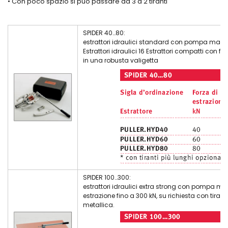
• Con poco spazio si può passare da 3 a 2 tiranti
FREUDENBERG
Ruote
per
libere
l'industria
Raschiatori
HF- HFL
cartaria
per
SPIDER 40…80:
INA
cilindri
Lubrificanti
estrattori idraulici standard con pompa manu
oleodinamici
per
Estrattori idraulici 16 Estrattori compatti con fo
Freudenberg-
l'industria
in una robusta valigetta
Merkel
Movimentazione
alimentare
e
e
Guarnizioni
guide
farmaceutica
per
lineari
steli in
Accessori
INA
cilindri
per la
oleodinamici
Manicotti
lubrificazione
Freudenberg-
a
Collanti
Merkel
ricircolo
e
di sfere
Guarnizioni
sigillanti
INA
per
Dosatori
pistoni
Guide
per
in
lineari
collanti
cilindri
a rulli
ed
SPIDER 100…300:
oleodinamici
INA
adesivi
estrattori idraulici extra strong con pompa man
Freudenberg-
Guide
estrazione fino a 300 kN, su richiesta con tiran
Merkel
Grasso
lineari
metallica.
per
Elementi
Rollon
montaggio
di
Alberi
guarnizioni,
guida