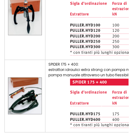
temprati
PETAMO
per
cromati
GHY
cilindri
rettificati
133N
oleodinamici
INA
Freudenberg-
Viti di
Merkel
manovra
Guarnizioni
Manicotti
per
a
movimenti
striciamento
rotanti
Simrit
Merkel
Freudenberg
SPIDER 175 + 400:
estrattori idraulici extra strong con pompa manua
pompa manuale attraverso un tubo flessibile, 