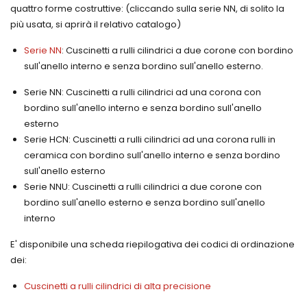
temprati
PETAMO
quattro forme costruttive: (cliccando sulla serie NN, di solito la
per
cromati
GHY
cilindri
più usata, si aprirà il relativo catalogo)
rettificati
133N
oleodinamici
INA
Freudenberg-
Serie NN
: Cuscinetti a rulli cilindrici a due corone con bordino
Viti di
Merkel
sull'anello interno e senza bordino sull'anello esterno.
manovra
Guarnizioni
Manicotti
per
Serie NN: Cuscinetti a rulli cilindrici ad una corona con
a
movimenti
striciamento
rotanti
bordino sull'anello interno e senza bordino sull'anello
Simrit
esterno
Merkel
Serie HCN: Cuscinetti a rulli cilindrici ad una corona rulli in
Freudenberg
ceramica con bordino sull'anello interno e senza bordino
sull'anello esterno
Serie NNU: Cuscinetti a rulli cilindrici a due corone con
bordino sull'anello esterno e senza bordino sull'anello
interno
E' disponibile una scheda riepilogativa dei codici di ordinazione
dei:
Cuscinetti a rulli cilindrici di alta precisione