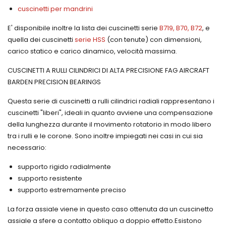
FREUDENBERG
cuscinetti per mandrini
Ruote
per
libere
l'industria
Raschiatori
HF- HFL
cartaria
per
E' disponibile inoltre la lista dei cuscinetti serie
B719, B70, B72
, e
INA
cilindri
Lubrificanti
quella dei cuscinetti
serie HSS
(con tenute) con dimensioni,
oleodinamici
per
carico statico e carico dinamico, velocità massima.
Freudenberg-
l'industria
Merkel
Movimentazione
alimentare
CUSCINETTI A RULLI CILINDRICI DI ALTA PRECISIONE FAG AIRCRAFT
e
e
Guarnizioni
guide
farmaceutica
per
BARDEN PRECISION BEARINGS
lineari
steli in
Accessori
INA
cilindri
per la
Questa serie di cuscinetti a rulli cilindrici radiali rappresentano i
oleodinamici
Manicotti
lubrificazione
cuscinetti "liberi", ideali in quanto avviene una compensazione
Freudenberg-
a
Collanti
Merkel
della lunghezza durante il movimento rotatorio in modo libero
ricircolo
e
di sfere
Guarnizioni
tra i rulli e le corone. Sono inoltre impiegati nei casi in cui sia
sigillanti
INA
per
necessario:
Dosatori
pistoni
Guide
per
in
lineari
supporto rigido radialmente
collanti
cilindri
a rulli
ed
supporto resistente
oleodinamici
INA
adesivi
Freudenberg-
supporto estremamente preciso
Guide
Merkel
Grasso
lineari
per
Elementi
La forza assiale viene in questo caso ottenuta da un cuscinetto
Rollon
montaggio
di
assiale a sfere a contatto obliquo a doppio effetto.Esistono
Alberi
guarnizioni,
guida