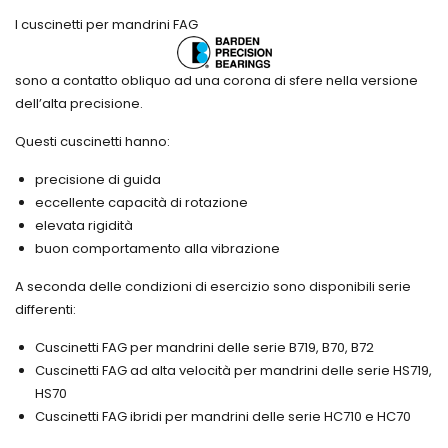
Sollevatori
a rullini
sincrone
Serie
I cuscinetti per mandrini FAG
oleopneumati
INA
dentate
NA -
ed
Texrope
NAPN
Cuscinetti
attrezzi
FREUDENBERG
in
Pulegge
per
sono a contatto obliquo ad una corona di sfere nella versione
acciaio
a
O-
officina
dell’alta precisione.
inox
mozzo
rings
Presse
conico
Altre
Cuscinetti
idrauliche
Magic
Questi cuscinetti hanno:
guarnizioni
per
Grip T
FREUDENBERG
Mandrini
precisione di guida
Strumenti
Guarnizioni
Variazione
Supporti
per
eccellente capacità di rotazione
a
Listini
INA
cinghie
labirinto
Industria
elevata rigidità
completi
di
Leidenfrost
di
trasmissione
buon comportamento alla vibrazione
Catene
cuscinetto
Antivibranti
di
Simrit
Riscaldatore
trasmissione
A seconda delle condizioni di esercizio sono disponibili serie
ad
Guarnizioni
Motori
Anelli
differenti:
induzione
a
e
seeger
per
disegno
riduttori
Calettatori
Cuscinetti FAG per mandrini delle serie B719, B70, B72
cuscinetti
FREUDENBERG
Motori
autocentranti
HEATER
Cuscinetti FAG ad alta velocità per mandrini delle serie HS719,
elettrici
e non
FAG
HS70
Variatori
Soffietti
Lubrificatori
Guarnizioni
Cuscinetti FAG ibridi per mandrini delle serie HC710 e HC70
meccanici
di
automatici
per
di
protezione
FAG
pneumatica