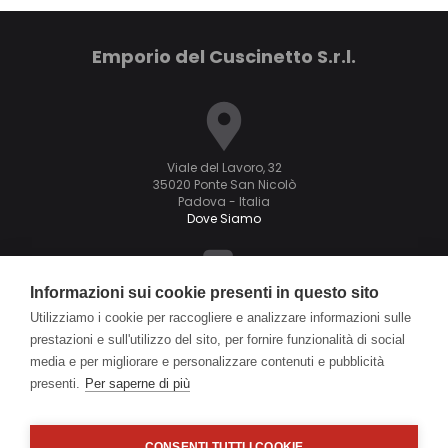
Emporio del Cuscinetto S.r.l.
Viale del Lavoro, 32
35020 Ponte San Nicolò
Padova - Italia
Dove Siamo
Informazioni sui cookie presenti in questo sito
T. +39.049.89.61.481 r.a.
Utilizziamo i cookie per raccogliere e analizzare informazioni sulle
F. +39.049.89.60.166
prestazioni e sull'utilizzo del sito, per fornire funzionalità di social
info@emporiodelcuscinetto.it
media e per migliorare e personalizzare contenuti e pubblicità
presenti.
Per saperne di più
CONSENTI TUTTI I COOKIE