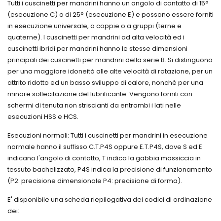
velocità
Tutti i cuscinetti per mandrini hanno un angolo di contatto di 15°
per la
FREUDENBERG
Giunti
lubrificazione
Riduttori
di
(esecuzione C) o di 25° (esecuzione E) e possono essere forniti
GUARNIZIONI
di
Vite
trasmissione
FREUDENBERG
in esecuzione universale, a coppie o a gruppi (terne e
cuscinetti
senza
Hansen
PER
quaterne). I cuscinetti per mandrini ad alta velocità ed i
volventi
Fine
STELI IN
Sfere e
Motive
cuscinetti ibridi per mandrini hanno le stesse dimensioni
Supporti
CILINDRI
rullini
economici
Moto-
PNEUMATICI
principali dei cuscinetti per mandrini della serie B. Si distinguono
Silenziatori
in
Inverter
GUARNIZIONI
atomuffler
per una maggiore idoneità alle alte velocità di rotazione, per un
ghisa,
Integrato
FREUDENBERG
Alwitco
attrito ridotto ed un basso sviluppo di calore, nonchè per una
inox,
PER
Teste
plastica
minore sollecitazione del lubrificante. Vengono forniti con
PISTONI
di
Lubrificanti
Snodi
IN
schermi di tenuta non striscianti da entrambi i lati nelle
biella-
Kluber
INA/ELGES
CILINDRI
snodi
esecuzioni HSS e HCS.
Padova
PNEUMATICI
Estrattori
sferici
Vicenza
idraulici
GUARNIZIONE
Esecuzioni normali: Tutti i cuscinetti per mandrini in esecuzione
per
Lubrificanti
PER
normale hanno il suffisso C.T.P4S oppure E.T.P4S, dove S ed E
cuscinetti
Biodegradabili
PISTONE
Antivibrant
Kluber,
PNEUMATICO
indicano l'angolo di contatto, T indica la gabbia massiccia in
Bussole
gomma/met
KLUBERBIO
TDUOP
e
tessuto bachelizzato, P4S indica la precisione di funzionamento
CA2-
FREUDENBERG
ghiere
(P2: precisione dimensionale P4: precisione di forma).
100
di
bloccaggio
Ingrassatori
LAVORAZIO
E' disponibile una scheda riepilogativa dei codici di ordinazione
KM-
Guarnizioni
automatici
MECCANIC
KMTA-
per
dei:
Lubrificanti
H
idraulica
speciali