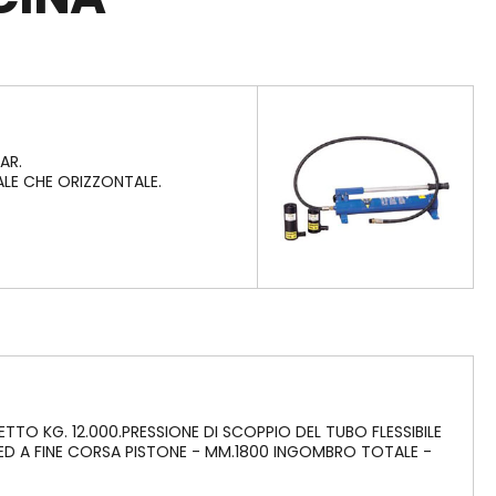
Soffietti di protezione
Giunti di trasmissione Hansen
Sfere e rullini
Silenziatori atomuffler Alwitco
a Vicenza
Teste di biella-snodi sferici
er,
AR.
ALE CHE ORIZZONTALE.
Antivibranti gomma/metallo
ria cartaria
entare e
LAVORAZIONI MECCANICHE
oni, PETAMO
TO KG. 12.000.PRESSIONE DI SCOPPIO DEL TUBO FLESSIBILE
 ED A FINE CORSA PISTONE - MM.1800 INGOMBRO TOTALE -