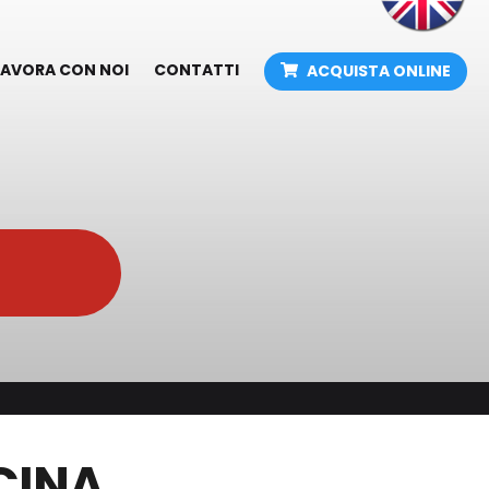
LAVORA CON NOI
CONTATTI
ACQUISTA ONLINE
adova -
Arredamenti e attrezzature
Arredamenti industriali e per l'officina Fami
Attrezzatura per officina
exrope
Gru idrauliche a carrello
Cricchi idraulici a bottiglia
Sollevatori oleopneumatici ed attrezzi per
ope
officina
Grip T
Presse idrauliche
ssione
Variazione Listini Industria
Catene di trasmissione
CINA
Anelli seeger
Calettatori autocentranti e non