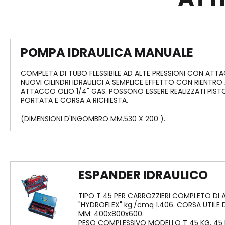
Snodi INA/ELGES
Guarnizio
Estrattori idraulici per cuscinetti
FREUDENB
Bussole e ghiere di bloccaggio KM-KMTA-H
GUARNIZIONI
Ruote libere HF- HFL INA
CILINDRI PN
POMPA IDRAULICA MANUALE
GUARNIZIONI
CILINDRI PN
Movimentazione e guide lineari INA
GUARNIZION
COMPLETA DI TUBO FLESSIBILE AD ALTE PRESSIONI CON ATTA
Manicotti a ricircolo di sfere INA
TDUOP FREU
NUOVI CILINDRI IDRAULICI A SEMPLICE EFFETTO CON RIENTRO
ATTACCO OLIO 1/4" GAS. POSSONO ESSERE REALIZZATI PISTO
Guide lineari a rulli INA
PORTATA E CORSA A RICHIESTA.
Guide lineari Rollon
Guarnizion
Alberi temprati cromati rettificati INA
FREUDENB
(DIMENSIONI D'INGOMBRO MM.530 X 200 ).
Viti di manovra
Raschiatori 
Freudenber
Manicotti a striciamento
Guarnizioni 
Freudenber
Guarnizioni p
ESPANDER IDRAULICO
oleodinamic
Elementi di 
TIPO T 45 PER CARROZZIERI COMPLETO DI 
Freudenber
"HYDROFLEX" kg./cmq 1.406. CORSA UTILE
Guarnizioni 
MM. 400x800x600.
Merkel Freu
PESO COMPLESSIVO MODELLO T 45 KG. 45