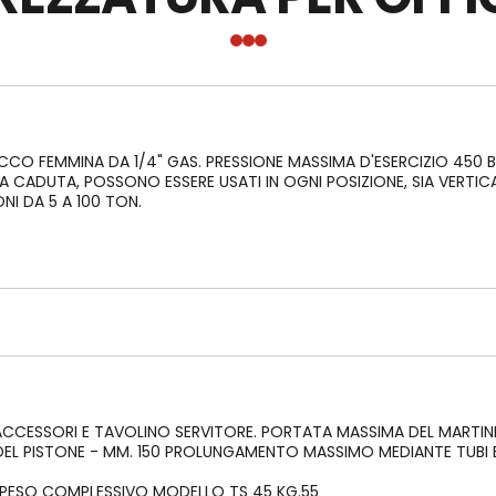
ni per pneumatica
Riduttori Vite senza Fine Motive
ERG
Moto-Inverter Integrato
 FREUDENBERG PER STELI IN
EUMATICI
Lubrificanti Kluber Padov
 FREUDENBERG PER PISTONI IN
EUMATICI
Lubrificanti Biodegradabili Klub
KLUBERBIO CA2-100
E PER PISTONE PNEUMATICO
CCO FEMMINA DA 1/4" GAS. PRESSIONE MASSIMA D'ESERCIZIO 450 B
DENBERG
 A CADUTA, POSSONO ESSERE USATI IN OGNI POSIZIONE, SIA VERTIC
Ingrassatori automatici
NI DA 5 A 100 TON.
Lubrificanti speciali per l'indust
Lubrificanti per l'industria alim
i per idraulica
farmaceutica
ERG
Accessori per la lubrificazione
per cilindri oleodinamici
g-Merkel
Collanti e sigillanti
per steli in cilindri oleodinamici
Dosatori per collanti ed adesivi
g-Merkel
Grasso per montaggio guarnizi
er pistoni in cilindri
GHY 133N
i Freudenberg-Merkel
guida per cilindri oleodinamici
ACCESSORI E TAVOLINO SERVITORE. PORTATA MASSIMA DEL MARTINET
g-Merkel
 DEL PISTONE - MM. 150 PROLUNGAMENTO MASSIMO MEDIANTE TUBI
per movimenti rotanti Simrit
denberg
 PESO COMPLESSIVO MODELLO TS 45 KG.55