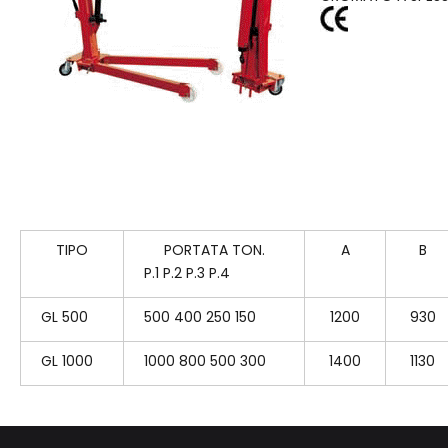
TIPO
PORTATA TON.
A
B
P.1 P.2 P.3 P.4
GL 500
500 400 250 150
1200
930
GL 1000
1000 800 500 300
1400
1130