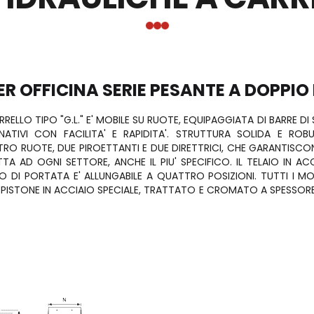
ni per pneumatica
Riduttori Vite senza Fine Motive
ERG
Moto-Inverter Integrato
 FREUDENBERG PER STELI IN
EUMATICI
Lubrificanti Kluber Padov
 FREUDENBERG PER PISTONI IN
EUMATICI
R OFFICINA SERIE PESANTE A DOPPIO 
Lubrificanti Biodegradabili Klub
KLUBERBIO CA2-100
E PER PISTONE PNEUMATICO
DENBERG
Ingrassatori automatici
RRELLO TIPO "G.L." E' MOBILE SU RUOTE, EQUIPAGGIATA DI BARRE 
Lubrificanti speciali per l'indust
TIVI CON FACILITA' E RAPIDITA'. STRUTTURA SOLIDA E ROBUS
Lubrificanti per l'industria alim
O RUOTE, DUE PIROETTANTI E DUE DIRETTRICI, CHE GARANTISCONO
i per idraulica
farmaceutica
 AD OGNI SETTORE, ANCHE IL PIU' SPECIFICO. IL TELAIO IN ACC
ERG
Accessori per la lubrificazione
IO DI PORTATA E' ALLUNGABILE A QUATTRO POSIZIONI. TUTTI I
per cilindri oleodinamici
PISTONE IN ACCIAIO SPECIALE, TRATTATO E CROMATO A SPESSORE.
g-Merkel
Collanti e sigillanti
per steli in cilindri oleodinamici
Dosatori per collanti ed adesivi
g-Merkel
Grasso per montaggio guarnizi
er pistoni in cilindri
GHY 133N
i Freudenberg-Merkel
guida per cilindri oleodinamici
g-Merkel
per movimenti rotanti Simrit
denberg