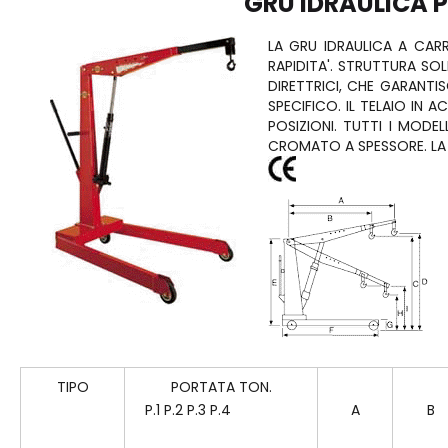
GRU IDRAULICA P
LA GRU IDRAULICA A CARR
RAPIDITA'. STRUTTURA SO
DIRETTRICI, CHE GARANTI
SPECIFICO. IL TELAIO IN 
POSIZIONI. TUTTI I MOD
CROMATO A SPESSORE. LA 
TIPO
PORTATA TON.
P.1 P.2 P.3 P.4
A
B