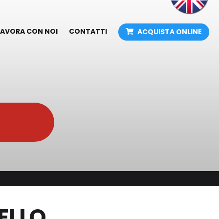
LAVORA CON NOI
CONTATTI
ACQUISTA ONLINE
adova -
Arredamenti e attrezzature
Arredamenti industriali e per l'officina Fami
Attrezzatura per officina
Gru idrauliche a carrello
exrope
Cricchi idraulici a bottiglia
Sollevatori oleopneumatici ed attrezzi per
ope
officina
Grip T
Presse idrauliche
ssione
Variazione Listini Industria
Catene di trasmissione
ELLO
Anelli seeger
Calettatori autocentranti e non