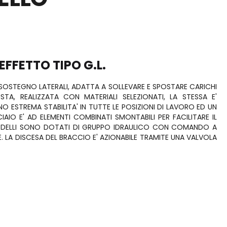
Soffietti di protezione
Giunti di trasmissione Hansen
Sfere e rullini
Silenziatori atomuffler Alwitco
a Vicenza
Teste di biella-snodi sferici
EFFETTO TIPO G.L.
er,
Antivibranti gomma/metallo
DI SOSTEGNO LATERALI, ADATTA A SOLLEVARE E SPOSTARE CARICHI
ria cartaria
TA, REALIZZATA CON MATERIALI SELEZIONATI, LA STESSA E'
entare e
 ESTREMA STABILITA' IN TUTTE LE POSIZIONI DI LAVORO ED UN
IAIO E' AD ELEMENTI COMBINATI SMONTABILI PER FACILITARE IL
LAVORAZIONI MECCANICHE
 MODELLI SONO DOTATI DI GRUPPO IDRAULICO CON COMANDO A
 LA DISCESA DEL BRACCIO E' AZIONABILE TRAMITE UNA VALVOLA
oni, PETAMO