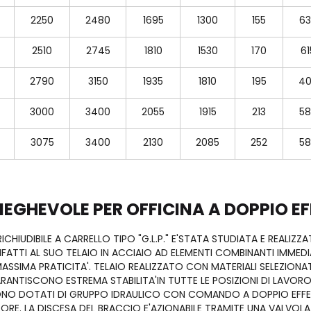
2250
2480
1695
1300
155
63
2510
2745
1810
1530
170
61
2790
3150
1935
1810
195
40
3000
3400
2055
1915
213
58
3075
3400
2130
2085
252
58
IEGHEVOLE PER OFFICINA A DOPPIO EFF
ICHIUDIBILE A CARRELLO TIPO "G.L.P." E'STATA STUDIATA E REALIZZ
INFATTI AL SUO TELAIO IN ACCIAIO AD ELEMENTI COMBINANTI IMME
ASSIMA PRATICITA'. TELAIO REALIZZATO CON MATERIALI SELEZION
ARANTISCONO ESTREMA STABILITA'IN TUTTE LE POSIZIONI DI LAVORO
SONO DOTATI DI GRUPPO IDRAULICO CON COMANDO A DOPPIO EFFET
RE. LA DISCESA DEL BRACCIO E'AZIONABILE TRAMITE UNA VALVOLA