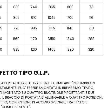
0
830
740
865
600
73
5
805
910
1045
700
116
5
720
985
1145
1140
218
0
860
1170
1350
1340
288
0
835
1210
1405
1390
320
ETTO TIPO G.L.P.
ATA PER FACILITARE IL TRASPORTO E LIMITARE L'INGOMBRO IN
DIATAMENTE, PUO' ESSERE SMONTATA IN BREVISSIMO TEMPO,
ATI, MONTATO SU QUATTRO RUOTE, DUE PIROETTANTI E DUE
. IL BRACCIO DI PORTATA E' ALLUNGABILE A QUATTRO POSIZIONI.
TO, CON PISTONE IN ACCIAIO SPECIALE, TRATTATO E
 "UOMO PRESENTE".